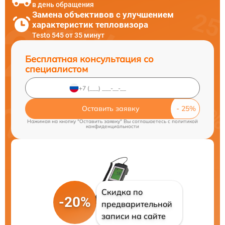
в день обращения
Замена объективов с улучшением
характеристик тепловизора
Testo 545 от 35 минут
Бесплатная консультация со
специалистом
Оставить заявку
Нажимая на кнопку "Оставить заявку" Вы соглашаетесь c
политикой
конфиденциальности
Скидка по
-20%
предварительной
записи на сайте