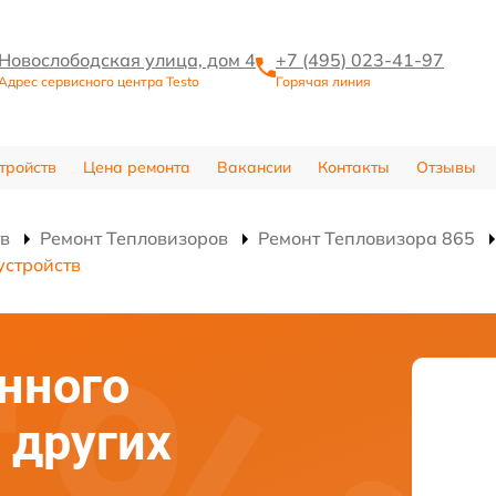
Новослободская улица, дом 4
+7 (495) 023-41-97
Адрес сервисного центра Testo
Горячая линия
тройств
Цена ремонта
Вакансии
Контакты
Отзывы
тв
Ремонт Тепловизоров
Ремонт Тепловизора 865
устройств
нного
 других