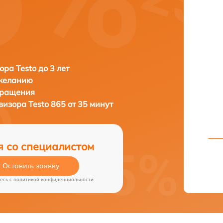
ора Testo до 3 лет
 желанию
бращения
овизора
Testo 865 от 35 минут
я со специалистом
Оставить заявку
есь c
политикой конфиденциальности