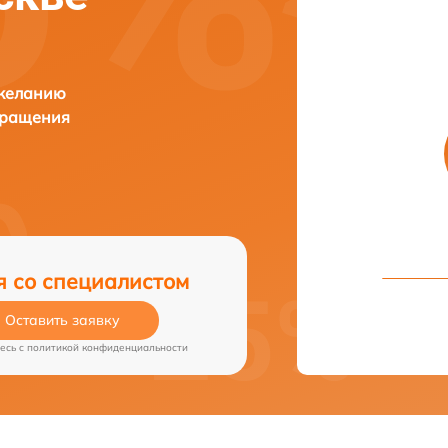
 желанию
бращения
я со специалистом
Оставить заявку
есь c
политикой конфиденциальности