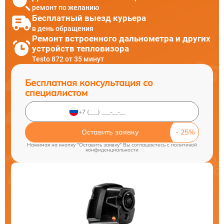
ремонт по желанию
Бесплатный выезд курьера
в день обращения
Ремонт встроенного дальнометра и других
устройств тепловизора
Testo 872 от 35 минут
Бесплатная консультация со
специалистом
Оставить заявку
Нажимая на кнопку "Оставить заявку" Вы соглашаетесь c
политикой
конфиденциальности