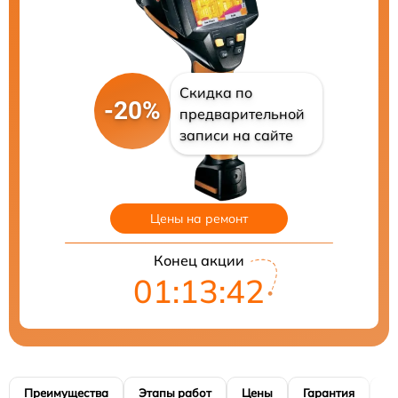
Скидка по
-20%
предварительной
записи на сайте
Цены на ремонт
Конец акции
01:13:41
Преимущества
Этапы работ
Цены
Гарантия
М