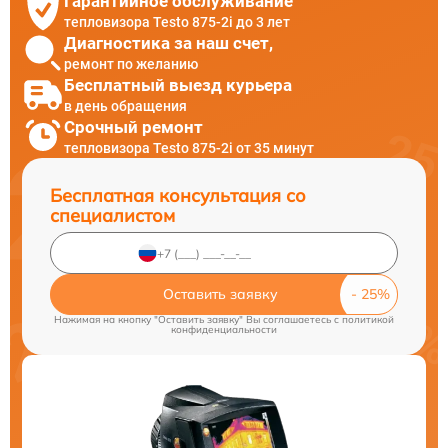
Гарантийное обслуживание
тепловизора Testo 875-2i до 3 лет
Диагностика за наш счет,
ремонт по желанию
Бесплатный выезд курьера
в день обращения
Срочный ремонт
тепловизора Testo 875-2i от 35 минут
Бесплатная консультация со
специалистом
Оставить заявку
Нажимая на кнопку "Оставить заявку" Вы соглашаетесь c
политикой
конфиденциальности