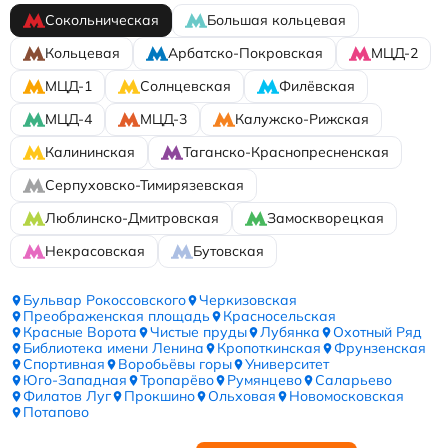
Сокольническая
Большая кольцевая
Кольцевая
Арбатско-Покровская
МЦД-2
МЦД-1
Солнцевская
Филёвская
МЦД-4
МЦД-3
Калужско-Рижская
Калининская
Таганско-Краснопресненская
Серпуховско-Тимирязевская
Люблинско-Дмитровская
Замоскворецкая
Некрасовская
Бутовская
Бульвар Рокоссовского
Черкизовская
Преображенская площадь
Красносельская
Красные Ворота
Чистые пруды
Лубянка
Охотный Ряд
Библиотека имени Ленина
Кропоткинская
Фрунзенская
Спортивная
Воробьёвы горы
Университет
Юго-Западная
Тропарёво
Румянцево
Саларьево
Филатов Луг
Прокшино
Ольховая
Новомосковская
Потапово