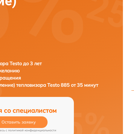
ие)
ора Testo до 3 лет
 желанию
бращения
вление) тепловизора
Testo 885 от 35 минут
я со специалистом
Оставить заявку
есь c
политикой конфиденциальности