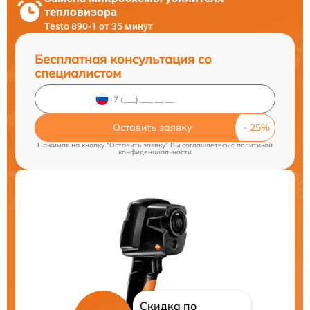
тепловизора
Testo 890-1 от 35 минут
Бесплатная консультация со
специалистом
Оставить заявку
Нажимая на кнопку "Оставить заявку" Вы соглашаетесь c
политикой
конфиденциальности
Скидка по