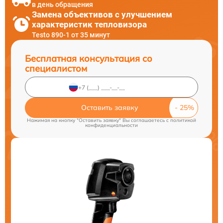
в день обращения
Замена объективов с улучшением
характеристик тепловизора
Testo 890-1 от 35 минут
Бесплатная консультация со
специалистом
Оставить заявку
Нажимая на кнопку "Оставить заявку" Вы соглашаетесь c
политикой
конфиденциальности